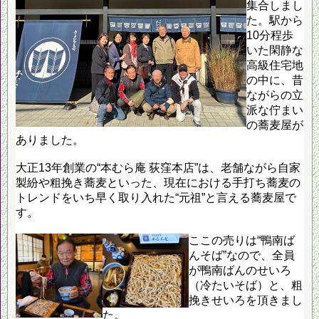
集合しまし
た。駅から
10分程歩
いた閑静な
高級住宅地
の中に、昔
ながらの立
派な佇まい
の蕎麦屋が
ありました。
大正13年創業の“本むら庵 荻窪本店”は、老舗ながら自家
製紛や粗挽き蕎麦といった、現在における手打ち蕎麦の
トレンドをいち早く取り入れた“元祖”と言える蕎麦屋で
す。
ここの売りは“鴨南ば
んそば”なので、全員
が鴨南ばんのせいろ
（冷たいそば）と、粗
挽きせいろを頂きまし
た。